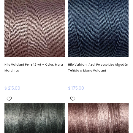
Hilo Valdani Perle 12 wt – Color: Mora
Hilo Valdani Azul Polvoso Liso Algodón
Marchita
Teñido a Mano Valdani
$ 215.00
$ 175.00