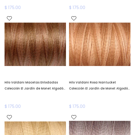
de enero*
Valdani *llega a fines de enero*
$ 175.00
$ 175.00
Hilo Valdani Macetas Enlodadas
Hilo Valdani Rosa Nantucket
Colección El Jardín de Monet Algodón
Colección El Jardín de Monet Algodón
Teñido a Mano Valdani *llega a fines
Teñido a Mano Valdani *llega a fines
de enero*
de enero*
$ 175.00
$ 175.00