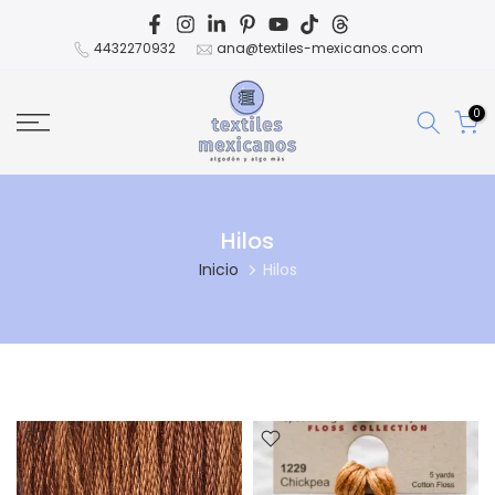
Ir
al
4432270932
ana@textiles-mexicanos.com
contenido
0
Hilos
Inicio
Hilos