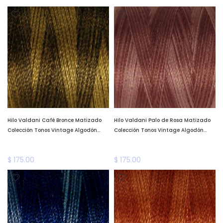
Hilo Valdani Café Bronce Matizado
Hilo Valdani Palo de Rosa Matizado
Colección Tonos Vintage Algodón
Colección Tonos Vintage Algodón
Teñido a Mano Valdani *llega a fines
Teñido a Mano Valdani *llega a fines
de enero*
de enero*
$ 175.00
$ 175.00