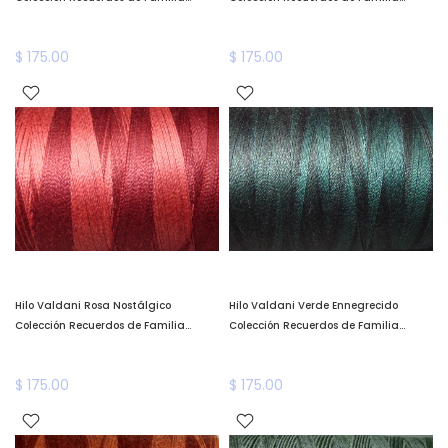
Algodón Teñido a Mano Valdani
Algodón Teñido a Mano Valdani
*llega a fines de enero*
*llega a fines de enero*
$ 175.00
$ 175.00
Hilo Valdani Rosa Nostálgico
Hilo Valdani Verde Ennegrecido
Colección Recuerdos de Familia
Colección Recuerdos de Familia
Algodón Teñido a Mano Valdani
Algodón Teñido a Mano Valdani
*llega a fines de enero*
*llega a fines de enero*
$ 175.00
$ 175.00