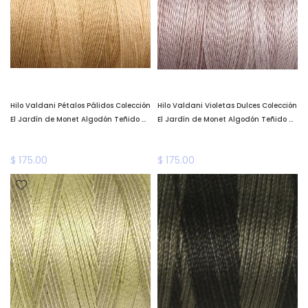
Hilo Valdani Pétalos Pálidos Colección
Hilo Valdani Violetas Dulces Colección
El Jardín de Monet Algodón Teñido a
El Jardín de Monet Algodón Teñido a
Mano Valdani *llega a fines de
Mano Valdani *llega a fines de
enero*
enero*
$ 175.00
$ 175.00