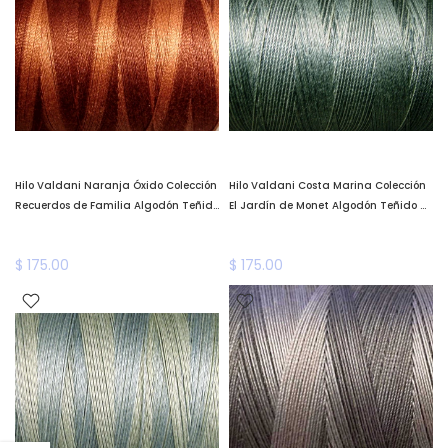
Hilo Valdani Naranja Óxido Colección
Hilo Valdani Costa Marina Colección
Recuerdos de Familia Algodón Teñido
El Jardín de Monet Algodón Teñido a
a Mano Valdani *llega a fines de
Mano Valdani *llega a fines de
enero*
enero*
$ 175.00
$ 175.00