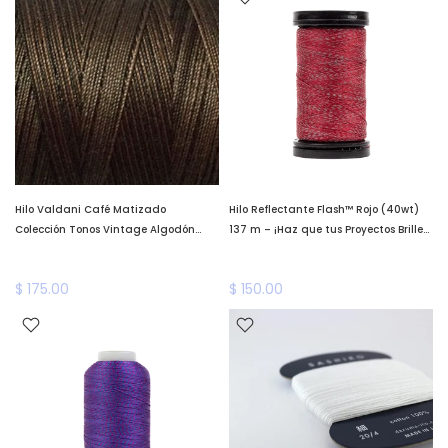
Hilo Valdani Café Matizado
Hilo Reflectante Flash™ Rojo (40wt)
Colección Tonos Vintage Algodón
137 m – ¡Haz que tus Proyectos Brillen
Teñido a Mano Valdani 500
en la Oscuridad! *llega a fines de
metros*llega a fines de enero*
enero*
$ 175.00
$ 150.00