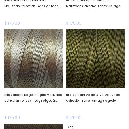
Hilo Valdani Oro Manchado
Hilo Valdani Blanco Antiguo
Matizado Colección Tonos Vintage
Matizado Colección Tonos Vintage
Algodón Teñido a Mano Valdani
Algodón Teñido a Mano Valdani
*llega a fines de enero*
*llega a fines de enero*
$ 175.00
$ 175.00
Hilo Valdani Beige Antiguo Matizado
Hilo Valdani Verde Oliva Matizado
Colección Tonos Vintage Algodón
Colección Tonos Vintage Algodón
Teñido a Mano Valdani *llega a fines
Teñido a Mano Valdani *llega a fines
de enero*
de enero*
$ 175.00
$ 175.00