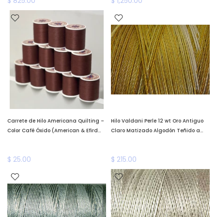
$ 825.00
$ 1,250.00
Carrete de Hilo Americana Quilting –
Hilo Valdani Perle 12 wt Oro Antiguo
Color Café Óxido (American & Efird
Claro Matizado Algodón Teñido a
Mills)
Mano Valdani
$ 25.00
$ 215.00