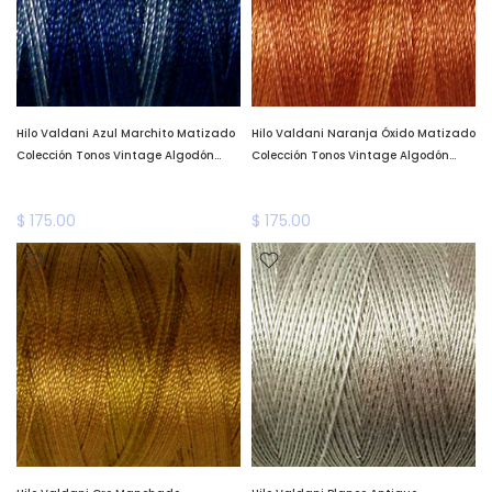
Hilo Valdani Azul Marchito Matizado
Hilo Valdani Naranja Óxido Matizado
Colección Tonos Vintage Algodón
Colección Tonos Vintage Algodón
Teñido a Mano Valdani *llega a fines
Teñido a Mano Valdani *llega a fines
de enero*
de enero*
$ 175.00
$ 175.00