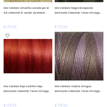
Hilo Valdani Amarillo Lavado por el
Hilo Valdani Negro Envejecido
Sol Colección El Jardín de Monet
Matizado Colección Tonos Vintage
Algodón Teñido a Mano Valdani
Algodón Teñido a Mano Valdani
*llega a fines de enero*
*llega a fines de enero*
$ 175.00
$ 175.00
Hilo Valdani Rojo Ladrillo Viejo
Hilo Valdani Violeta Antiguo
Matizado Colección Tonos Vintage
Matizado Colección Tonos Vintage
Algodón Teñido a Mano Valdani
Algodón Teñido a Mano Valdani
*llega a fines de enero*
*llega a fines de enero*
$ 175.00
$ 175.00