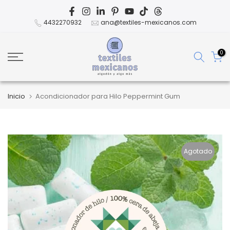
Ir
al
4432270932
ana@textiles-mexicanos.com
contenido
0
Inicio
Acondicionador para Hilo Peppermint Gum
Agotado