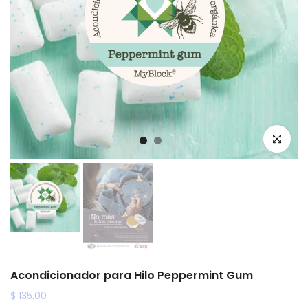
Haz clic p
Acondicionador para Hilo Peppermint Gum
$ 135.00