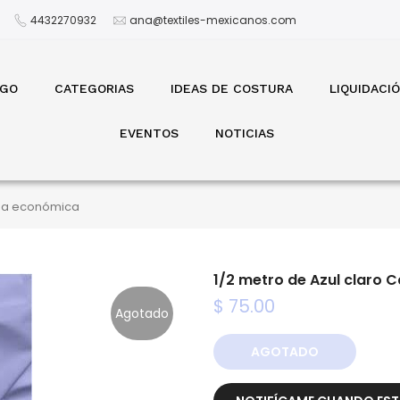
4432270932
ana@textiles-mexicanos.com
OGO
CATEGORIAS
IDEAS DE COSTURA
LIQUIDACI
EVENTOS
NOTICIAS
ínea económica
1/2 metro de Azul claro 
$ 75.00
Agotado
AGOTADO