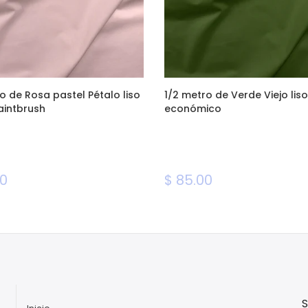
o de Rosa pastel Pétalo liso
1/2 metro de Verde Viejo liso
aintbrush
económico
00
$ 85.00
S