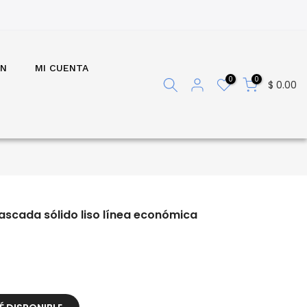
ÓN
MI CUENTA
0
0
$ 0.00
Cascada sólido liso línea económica