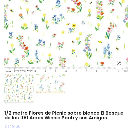
Haz clic p
1/2 metro Flores de Picnic sobre blanco El Bosque
de los 100 Acres Winnie Pooh y sus Amigos
$ 149.50