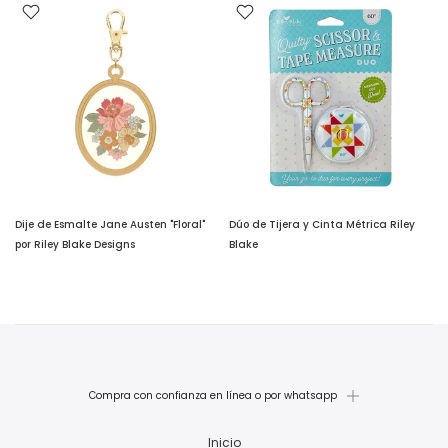
Dije de Esmalte Jane Austen "Floral"
Dúo de Tijera y Cinta Métrica Riley
por Riley Blake Designs
Blake
$ 395.00
$ 295.00
Compra con confianza en línea o por whatsapp
Inicio